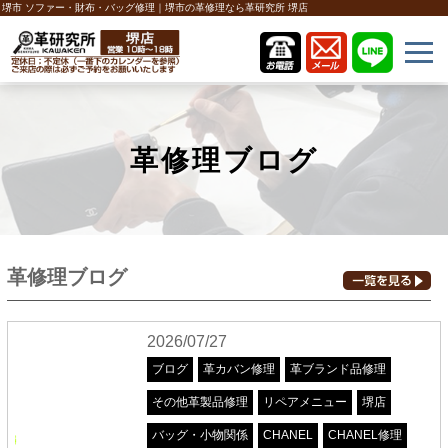
堺市 ソファー・財布・バッグ修理｜堺市の革修理なら革研究所 堺店
革修理ブログ
革修理ブログ
2026/07/27
ブログ
革カバン修理
革ブランド品修理
その他革製品修理
リペアメニュー
堺店
バッグ・小物関係
CHANEL
CHANEL修理