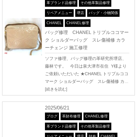
革ブランド品修理
その他革製品修理
リペアメニュー
堺店
バッグ・小物関係
CHANEL
CHANEL修理
バッグ修理 CHANEL トリプルココマー
ク ショルダーバッグ スレ傷補修 カラ
ーチェンジ 施工修理
ソファ修理、バッグ修理の革研究所堺店、
藤林です。 今日は泉大津市在住 Y様より
ご依頼いただいた ★CHANEL トリプルココ
マーク ショルダーバッグ スレ傷補修 カ
…
[続きを読む]
2025/06/21
ブログ
革財布修理
CHANEL修理
革ブランド品修理
その他革製品修理
リペアメニュー
堺店
財布
CHANEL