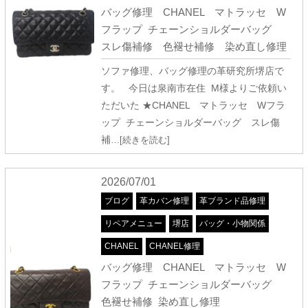
バッグ修理 CHANEL マトラッセ W
フラップ チェーンショルダーバッグ
スレ傷補修 色褪せ補修 染め直し修理
ソファ修理、バッグ修理の革研究所堺店で
す。 今日は泉南市在住 M様よりご依頼い
ただいた ★CHANEL マトラッセ Wフラ
ップ チェーンショルダーバッグ スレ傷
補
…[続きを読む]
2026/07/01
ブログ
革カバン修理
革ブランド品修理
リペアメニュー
堺店
バッグ・小物関係
CHANEL
CHANEL修理
バッグ修理 CHANEL マトラッセ W
フラップ チェーンショルダーバッグ
色褪せ補修 染め直し修理