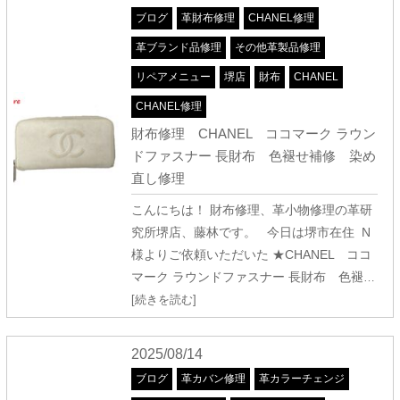
ブログ
革財布修理
CHANEL修理
革ブランド品修理
その他革製品修理
リペアメニュー
堺店
財布
CHANEL
CHANEL修理
財布修理 CHANEL ココマーク ラウン
ドファスナー 長財布 色褪せ補修 染め
直し修理
こんにちは！ 財布修理、革小物修理の革研
究所堺店、藤林です。 今日は堺市在住 N
様よりご依頼いただいた ★CHANEL ココ
マーク ラウンドファスナー 長財布 色褪
…
[続きを読む]
2025/08/14
ブログ
革カバン修理
革カラーチェンジ