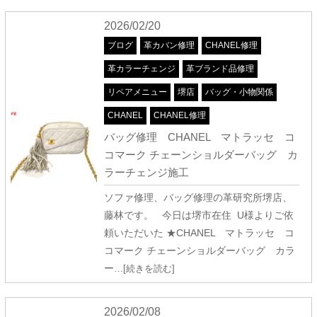
2026/02/20
ブログ
革カバン修理
CHANEL修理
革カラーチェンジ
革ブランド品修理
リペアメニュー
堺店
バッグ・小物関係
CHANEL
CHANEL修理
バッグ修理 CHANEL マトラッセ コ
コマーク チェーンショルダーバッグ カ
ラーチェンジ施工
ソファ修理、バッグ修理の革研究所堺店、
藤林です。 今日は堺市在住 U様よりご依
頼いただいた ★CHANEL マトラッセ コ
コマーク チェーンショルダーバッグ カラ
ー
…[続きを読む]
2026/02/08