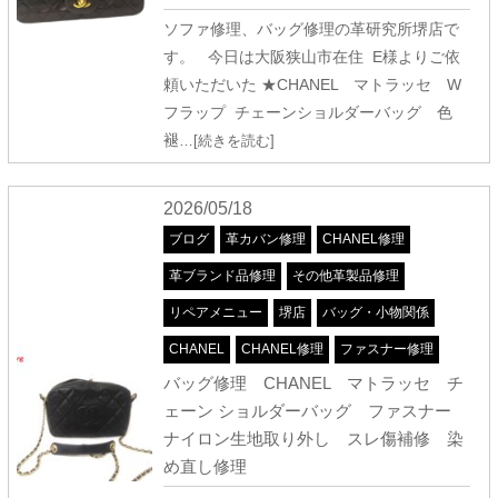
ソファ修理、バッグ修理の革研究所堺店で
す。 今日は大阪狭山市在住 E様よりご依
頼いただいた ★CHANEL マトラッセ W
フラップ チェーンショルダーバッグ 色
褪
…[続きを読む]
2026/05/18
ブログ
革カバン修理
CHANEL修理
革ブランド品修理
その他革製品修理
リペアメニュー
堺店
バッグ・小物関係
CHANEL
CHANEL修理
ファスナー修理
バッグ修理 CHANEL マトラッセ チ
ェーン ショルダーバッグ ファスナー
ナイロン生地取り外し スレ傷補修 染
め直し修理