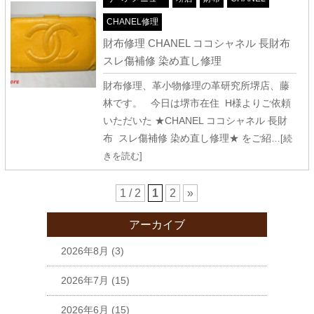
CHANEL修理
財布修理 CHANEL ココシャネル 長財布
スレ傷補修 染め直し修理
財布修理、革小物修理の革研究所堺店、藤
林です。 今日は堺市在住 H様よりご依頼
いただいた ★CHANEL ココシャネル 長財
布 スレ傷補修 染め直し修理★ をご紹
…[続
きを読む]
1 / 2
1
2
»
アーカイブ
2026年8月
(3)
2026年7月
(15)
2026年6月
(15)