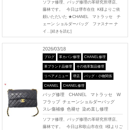
ソファ修理、バッグ修理の革研究所堺店、
藤林です。 今日は堺市在住 K様よりご依
頼いただいた ★CHANEL マトラッセ チ
ェーン ショルダーバッグ ファスナー ナ
イ
…[続きを読む]
2026/03/18
ブログ
革カバン修理
CHANEL修理
革ブランド品修理
その他革製品修理
リペアメニュー
堺店
バッグ・小物関係
CHANEL
CHANEL修理
バッグ修理 CHANEL マトラッセ W
フラップ チェーンショルダーバッグ
スレ傷補修 色褪せ 染め直し修理
ソファ修理、バッグ修理の革研究所堺店、
藤林です。 今日は和歌山市在住 I様よりご