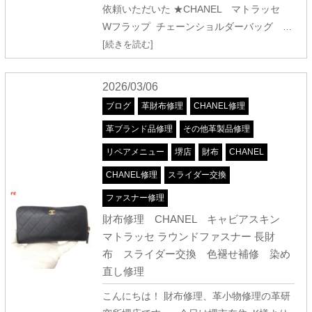
依頼いただいた ★CHANEL マトラッセ
Wフラップ チェーンショルダーバッグ
…
[続きを読む]
2026/03/06
ブログ
革財布修理
CHANEL修理
革ブランド品修理
その他革製品修理
リペアメニュー
堺店
財布
CHANEL
CHANEL修理
スライダー交換
ファスナー修理
財布修理 CHANEL キャビアスキン
マトラッセ ラウンドファスナー 長財
布 スライダー交換 色褪せ補修 染め
直し修理
こんにちは！ 財布修理、革小物修理の革研