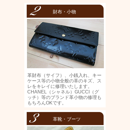
財布・小物
革財布（サイフ）、小銭入れ、キー
ケース等の小物全般の革のキズ、ス
レをキレイに修理いたします。
CHANEL（シャネル）GUCCI（グ
ッチ）等のブランド革小物の修理も
もちろんOKです。
革靴・ブーツ