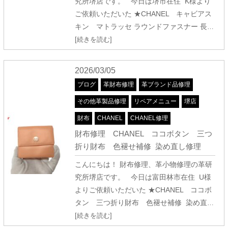
究所堺店です。 今日は堺市在住 K様より
ご依頼いただいた ★CHANEL キャビアス
キン マトラッセ ラウンドファスナー 長
…
[続きを読む]
2026/03/05
ブログ
革財布修理
革ブランド品修理
その他革製品修理
リペアメニュー
堺店
財布
CHANEL
CHANEL修理
財布修理 CHANEL ココボタン 三つ
折り財布 色褪せ補修 染め直し修理
こんにちは！ 財布修理、革小物修理の革研
究所堺店です。 今日は富田林市在住 U様
よりご依頼いただいた ★CHANEL ココボ
タン 三つ折り財布 色褪せ補修 染め直
…
[続きを読む]