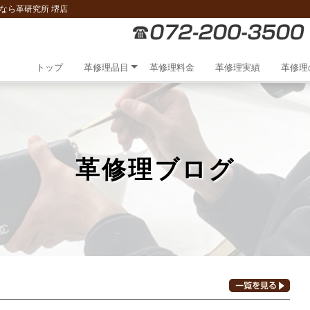
なら革研究所 堺店
トップ
革修理品目
革修理料金
革修理実績
革修理
革修理ブログ