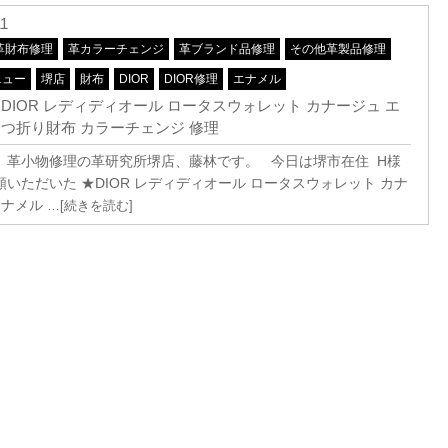
11
革財布修理
革カラーチェンジ
革ブランド品修理
その他革製品修理
ニュー
堺店
財布
DIOR
DIOR修理
エナメル
 DIOR レディディオール ロータスウォレット カナージュ エ
３つ折り財布 カラーチェンジ 修理
、革小物修理の革研究所堺店、藤林です。 今日は堺市在住 H様
いただいた ★DIOR レディディオール ロータスウォレット カナ
エナメル
…[続きを読む]