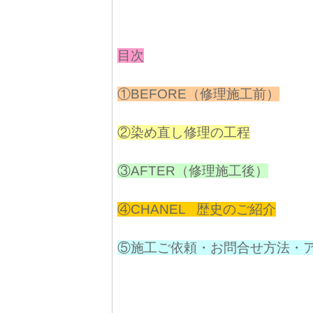
目次
①BEFORE（修理施工前）
②染め直し修理の工程
③AFTER（修理施工後）
④CHANEL 歴史のご紹介
⑤施工ご依頼・お問合せ方法・