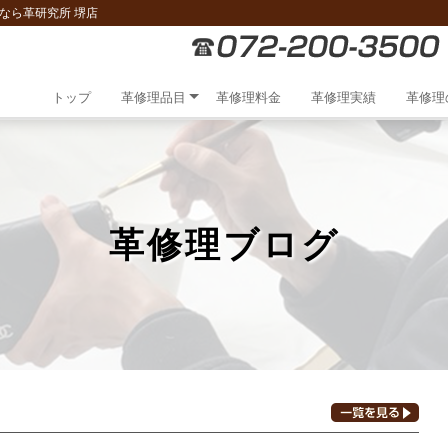
なら革研究所 堺店
トップ
革修理品目
革修理料金
革修理実績
革修理
革修理ブログ