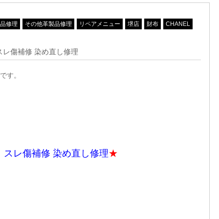
品修理
その他革製品修理
リペアメニュー
堺店
財布
CHANEL
 スレ傷補修 染め直し修理
です。
布
スレ傷補修 染め直し修理
★