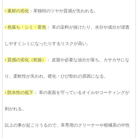
◦ 素材の劣化
：
革独特のツヤや質感が失われる。
◦ 色落ち・シミ・変色
：
革の染料が抜けたり、水分や成分が浸透
しやすくシミになったりするリスクが高い。
◦ 質感の劣化（乾燥）
：
皮脂や必要な油分が落ち、カサカサにな
り、柔軟性が失われ、硬化・ひび割れの原因になる。
◦ 防水性の低下
：
革の表面を守っているオイルやコーティングが
剥がれる。
以上の事が起こりうるので、革専用のクリーナーや柑橘系の中性