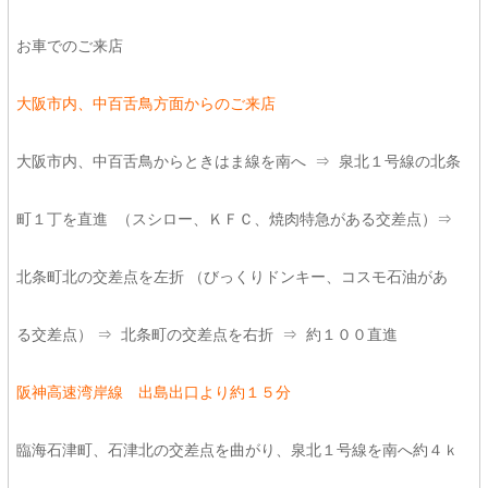
お車でのご来店
大阪市内、中百舌鳥方面からのご来店
大阪市内、中百舌鳥からときはま線を南へ ⇒ 泉北１号線の北条
町１丁を直進 （スシロー、ＫＦＣ、焼肉特急がある交差点）⇒
北条町北の交差点を左折 （びっくりドンキー、コスモ石油があ
る交差点） ⇒ 北条町の交差点を右折 ⇒ 約１００直進
阪神高速湾岸線 出島出口より約１５分
臨海石津町、石津北の交差点を曲がり、泉北１号線を南へ約４ｋ