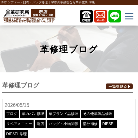
堺市 ソファー・財布・バッグ修理｜堺市の革修理なら革研究所 堺店
革修理ブログ
革修理ブログ
2026/05/15
ブログ
革カバン修理
革ブランド品修理
その他革製品修理
リペアメニュー
堺店
バッグ・小物関係
部分補修
DIESEL
DIESEL修理