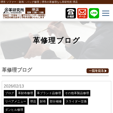
堺市 ソファー・財布・バッグ修理｜堺市の革修理なら革研究所 堺店
革修理ブログ
革修理ブログ
2026/02/13
ブログ
革財布修理
革ブランド品修理
その他革製品修理
リペアメニュー
堺店
財布
部分補修
スライダー交換
ダンヒル修理