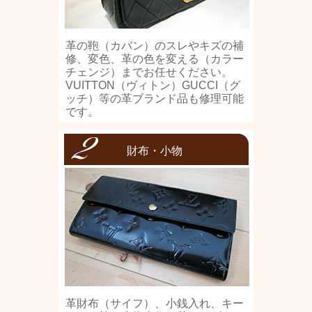
革の鞄（カバン）のスレやキズの補
修、変色、革の色を変える（カラー
チェンジ）までお任せください。
VUITTON（ヴィトン）GUCCI（グ
ッチ）等の革ブランド品も修理可能
です。
財布・小物
革財布（サイフ）、小銭入れ、キー