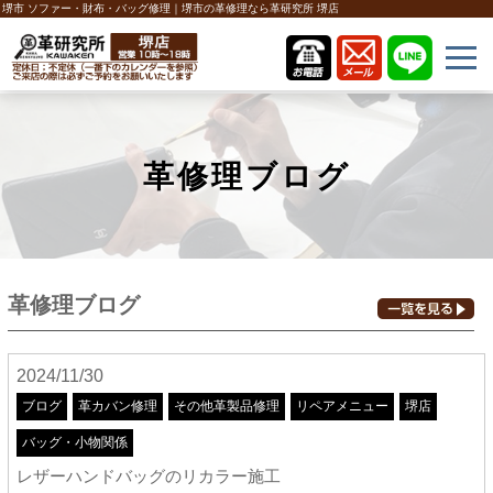
堺市 ソファー・財布・バッグ修理｜堺市の革修理なら革研究所 堺店
革修理ブログ
革修理ブログ
2024/11/30
ブログ
革カバン修理
その他革製品修理
リペアメニュー
堺店
バッグ・小物関係
レザーハンドバッグのリカラー施工