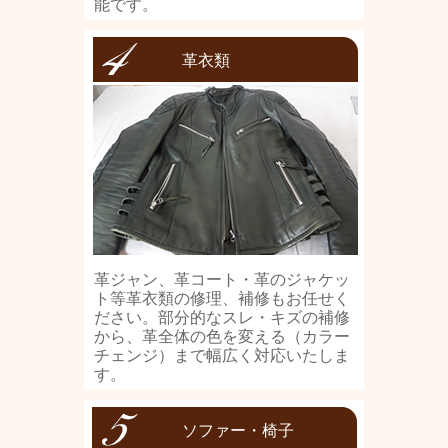
能です。
革衣類
革ジャン、革コート・革のジャケッ
ト等革衣類の修理、補修もお任せく
ださい。部分的なスレ・キズの補修
から、革全体の色を変える（カラー
チェンジ）まで幅広く対応いたしま
す。
ソファー・椅子