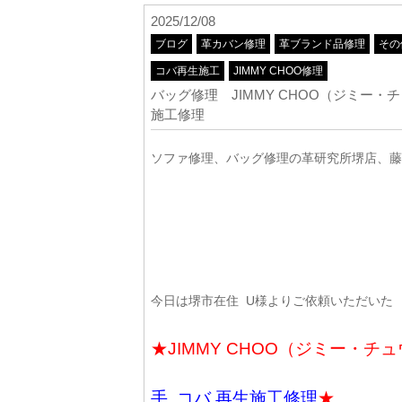
2025/12/08
ブログ
革カバン修理
革ブランド品修理
その
コバ再生施工
JIMMY CHOO修理
バッグ修理 JIMMY CHOO（ジミー・
施工修理
ソファ修理、バッグ修理の革研究所堺店、藤
今日は堺市在住 U様よりご依頼いただいた
★JIMMY CHOO（ジミー・
手 コバ 再生施工修理
★