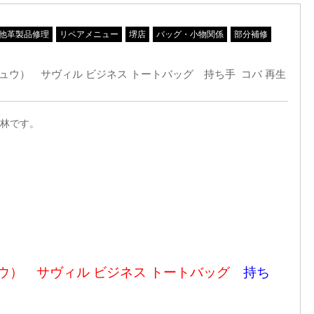
他革製品修理
リペアメニュー
堺店
バッグ・小物関係
部分補修
チュウ） サヴィル ビジネス トートバッグ 持ち手 コバ 再生
林です。
チュウ） サヴィル ビジネス トートバッグ
持ち