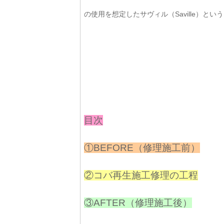
の使用を想定したサヴィル（Saville）と
目次
①BEFORE（修理施工前）
②コバ再生施工修理の工程
③AFTER（修理施工後）