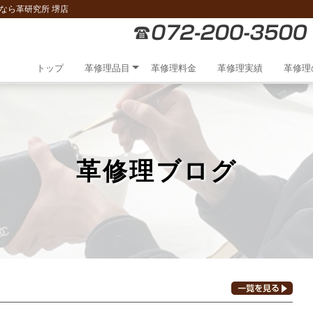
なら革研究所 堺店
トップ
革修理品目
革修理料金
革修理実績
革修理
革修理ブログ