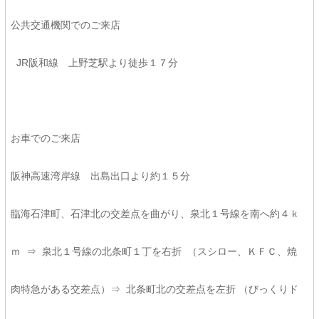
公共交通機関でのご来店
JR阪和線 上野芝駅より徒歩１７分
お車でのご来店
阪神高速湾岸線 出島出口より約１５分
臨海石津町、石津北の交差点を曲がり、泉北１号線を南へ約４ｋ
ｍ ⇒ 泉北１号線の北条町１丁を右折 （スシロー、ＫＦＣ、焼
肉特急がある交差点）⇒ 北条町北の交差点を左折 （びっくりド