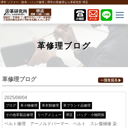
堺市 ソファー・財布・バッグ修理｜堺市の革修理なら革研究所 堺店
革修理ブログ
革修理ブログ
2025/08/04
ブログ
革小物修理
革衣類修理
革ブランド品修理
その他革製品修理
リペアメニュー
堺店
バッグ・小物関係
ベルト修理 アーノルドパーマー ベルト スレ傷補修 染