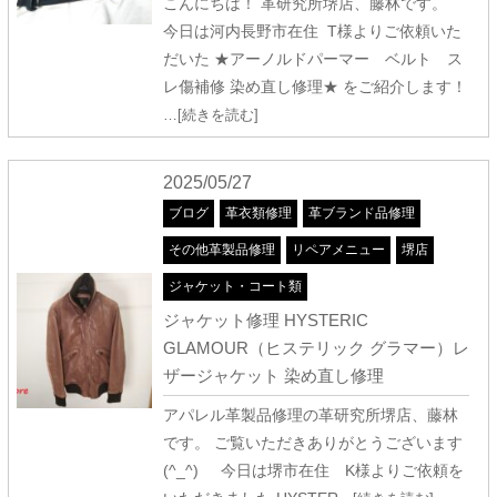
こんにちは！ 革研究所堺店、藤林です。
今日は河内長野市在住 T様よりご依頼いた
だいた ★アーノルドパーマー ベルト ス
レ傷補修 染め直し修理★ をご紹介します！
…[続きを読む]
2025/05/27
ブログ
革衣類修理
革ブランド品修理
その他革製品修理
リペアメニュー
堺店
ジャケット・コート類
ジャケット修理 HYSTERIC
GLAMOUR（ヒステリック グラマー）レ
ザージャケット 染め直し修理
アパレル革製品修理の革研究所堺店、藤林
です。 ご覧いただきありがとうございます
(^_^) 今日は堺市在住 K様よりご依頼を