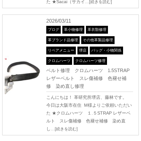
た ★Sacai（サカイ
…[続きを読む]
2026/03/11
ブログ
革小物修理
革衣類修理
革ブランド品修理
その他革製品修理
リペアメニュー
堺店
バッグ・小物関係
クロムハーツ
クロムハーツ修理
ベルト修理 クロムハーツ 1.5STRAP
レザーベルト スレ傷補修 色褪せ補
修 染め直し修理
こんにちは！ 革研究所堺店、藤林です。
今日は大阪市在住 M様よりご依頼いただい
た ★クロムハーツ １.５STRAP レザーベ
ルト スレ傷補修 色褪せ補修 染め直
し
…[続きを読む]