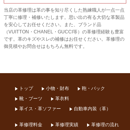
当店の革修理は革の事を知り尽くした熟練職人が一点一点
丁寧に修理・補修いたします。思い出の有る大切な革製品
を安心してお任せください。また、ブランド品
（VUITTON・CHANEL・GUCCI等）の革修理経験も豊富
です。革のキズやスレの補修はお任せください。革修理の
御見積やお問合せはもちろん無料です。
トップ
小物・財布
鞄・バック
靴・ブーツ
革衣料
革イス・革ソファー
自動車内装（革）
革修理料金
革修理実績
革修理の流れ