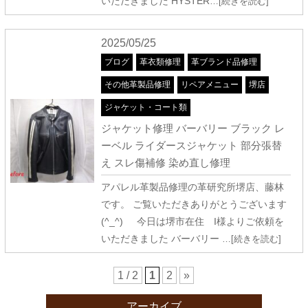
いただきました HYSTER
…[続きを読む]
2025/05/25
ブログ
革衣類修理
革ブランド品修理
その他革製品修理
リペアメニュー
堺店
ジャケット・コート類
ジャケット修理 バーバリー ブラック レ
ーベル ライダースジャケット 部分張替
え スレ傷補修 染め直し修理
アパレル革製品修理の革研究所堺店、藤林
です。 ご覧いただきありがとうございます
(^_^) 今日は堺市在住 I様よりご依頼を
いただきました バーバリー
…[続きを読む]
1 / 2
1
2
»
アーカイブ