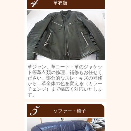
革衣類
革ジャン、革コート・革のジャケッ
ト等革衣類の修理、補修もお任せく
ださい。部分的なスレ・キズの補修
から、革全体の色を変える（カラー
チェンジ）まで幅広く対応いたしま
す。
ソファー・椅子