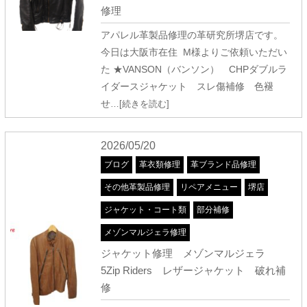
修理
アパレル革製品修理の革研究所堺店です。
今日は大阪市在住 M様よりご依頼いただい
た ★VANSON（バンソン） CHPダブルラ
イダースジャケット スレ傷補修 色褪
せ
…[続きを読む]
2026/05/20
ブログ
革衣類修理
革ブランド品修理
その他革製品修理
リペアメニュー
堺店
ジャケット・コート類
部分補修
メゾンマルジェラ修理
ジャケット修理 メゾンマルジェラ
5Zip Riders レザージャケット 破れ補
修