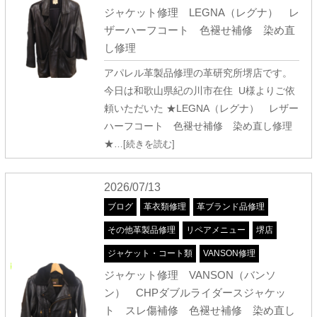
ジャケット修理 LEGNA（レグナ） レ
ザーハーフコート 色褪せ補修 染め直
し修理
アパレル革製品修理の革研究所堺店です。
今日は和歌山県紀の川市在住 U様よりご依
頼いただいた ★LEGNA（レグナ） レザー
ハーフコート 色褪せ補修 染め直し修理
★
…[続きを読む]
2026/07/13
ブログ
革衣類修理
革ブランド品修理
その他革製品修理
リペアメニュー
堺店
ジャケット・コート類
VANSON修理
ジャケット修理 VANSON（バンソ
ン） CHPダブルライダースジャケッ
ト スレ傷補修 色褪せ補修 染め直し