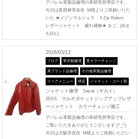
アパレル革製品修理の革研究所堺店です。
今日は富田林市在住 M様よりご依頼いただ
いた ★メゾンマルジェラ ５Zip Riders
レザージャケット 破れ補修★ をご
…[続き
を読む]
2026/03/13
ブログ
革衣類修理
革カラーチェンジ
革ブランド品修理
その他革製品修理
リペアメニュー
堺店
ジャケット・コート類
ジャケット修理 Sacai（サカイ）
25SS マルチポケットジップアップレザ
ージャケット カラーチェンジ施工
アパレル革製品修理の革研究所堺店です。
ご覧いただきありがとうございます (^_^)
今日は大阪市在住 M様よりご依頼いただい