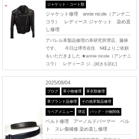
ジャケット・コート類
ジャケット修理 annie nicole（アンナ二
コラ） レディース ジャケット 染め直
し修理
アパレル革製品修理の革研究所堺店、藤林
です。 今日は堺市在住 N様よりご依頼
をいただきました ★annie nicole（アンナニ
コラ） レディース ジ
…[続きを読む]
2025/08/04
ブログ
革小物修理
革衣類修理
革ブランド品修理
その他革製品修理
リペアメニュー
堺店
バッグ・小物関係
ベルト修理 アーノルドパーマー ベル
ト スレ傷補修 染め直し修理