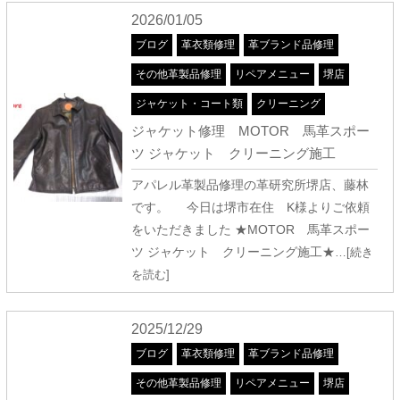
2026/01/05
ブログ
革衣類修理
革ブランド品修理
その他革製品修理
リペアメニュー
堺店
ジャケット・コート類
クリーニング
ジャケット修理 MOTOR 馬革スポー
ツ ジャケット クリーニング施工
アパレル革製品修理の革研究所堺店、藤林
です。 今日は堺市在住 K様よりご依頼
をいただきました ★MOTOR 馬革スポー
ツ ジャケット クリーニング施工★
…[続き
を読む]
2025/12/29
ブログ
革衣類修理
革ブランド品修理
その他革製品修理
リペアメニュー
堺店