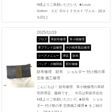
N様よりご依頼いただいた ★Louis
Vuitton エピ ポルト２カルト ヴェル
…[続き
を読む]
2025/11/19
ブログ
革財布修理
革小物修理
革ブランド品修理
その他革製品修理
リペアメニュー
堺店
財布
バッグ・小物関係
部分補修
財布修理 財布 ショルダー 付け根の革
交換 施工修理
こんにちは！ 財布修理、革小物修理の革研
究所堺店、藤林です。 今日は和泉市在住
K様よりご依頼いただいた ★財布 ショル
ダー 付け根の革 交換施工修理★ をご紹介
し
…[続きを読む]