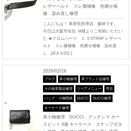
レザーベルト スレ傷補修 色褪せ補
修 染め直し修理
こんにちは！ 革研究所堺店、藤林です。
今日は大阪市在住 M様よりご依頼いただい
た ★クロムハーツ １.５STRAP レザーベ
ルト スレ傷補修 色褪せ補修 染め直
し
…[続きを読む]
2026/02/16
ブログ
革小物修理
革ブランド品修理
その他革製品修理
リペアメニュー
堺店
バッグ・小物関係
GUCCI
GUCCI修理
キーケース修理
革小物修理 GUCCI グッチシマ ホー
スビット 6連 キーケース スナップボタ