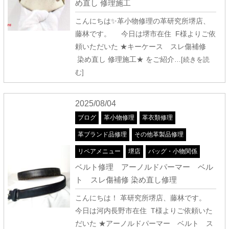
め直し 修理施工
こんにちは✨革小物修理の革研究所堺店、
藤林です。 今日は堺市在住 F様よりご依
頼いただいた ★キーケース スレ傷補修
染め直し 修理施工★ をご紹介
…[続きを読
む]
2025/08/04
ブログ
革小物修理
革衣類修理
革ブランド品修理
その他革製品修理
リペアメニュー
堺店
バッグ・小物関係
ベルト修理 アーノルドパーマー ベル
ト スレ傷補修 染め直し修理
こんにちは！ 革研究所堺店、藤林です。
今日は河内長野市在住 T様よりご依頼いた
だいた ★アーノルドパーマー ベルト ス