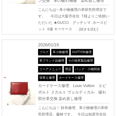
ン交換 革の破れ補修 染め直し修理
こんにちは✨革小物修理の革研究所堺店で
す。 今日は大阪市在住 T様よりご依頼い
ただいた ★GUCCI グッチシマ ホースビ
ット 6連 キーケース
…[続きを読む]
2026/01/19
ブログ
革小物修理
VUITTON修理
革ブランド品修理
その他革製品修理
リペアメニュー
堺店
バッグ・小物関係
張替え修理
カードケース修理
カードケース修理 Louis Vuitton エピ
ポルト ２カルト ヴェルティカル 破れ
部分革交換 染め直し修理
こんにちは！ 財布修理、革小物修理の革研
究所堺店、藤林です。 今日は柏原市在住