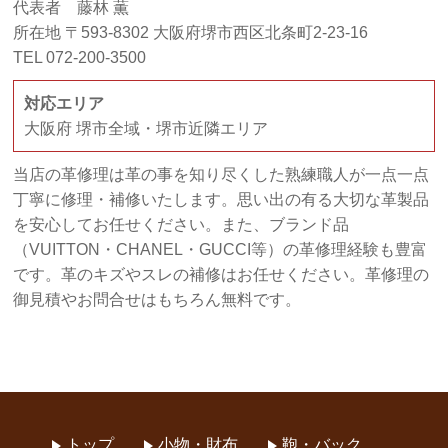
代表者 藤林 薫
所在地 〒593-8302 大阪府堺市西区北条町2-23-16
TEL 072-200-3500
対応エリア
大阪府 堺市全域・堺市近隣エリア
当店の革修理は革の事を知り尽くした熟練職人が一点一点
丁寧に修理・補修いたします。思い出の有る大切な革製品
を安心してお任せください。また、ブランド品
（VUITTON・CHANEL・GUCCI等）の革修理経験も豊富
です。革のキズやスレの補修はお任せください。革修理の
御見積やお問合せはもちろん無料です。
トップ
小物・財布
鞄・バック