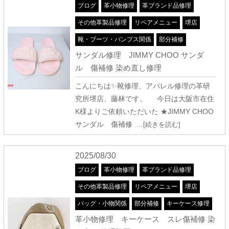
ブログ
革小物修理
革ブランド品修理
その他革製品修理
リペアメニュー
堺店
靴・ブーツ・パンプス関係
部分補修
サンダル修理 JIMMY CHOO サンダ
ル 傷補修 染め直し修理
こんにちは✨靴修理、アパレル修理の革研
究所堺店、藤林です。 今日は大阪市在住
K様よりご依頼いただいた ★JIMMY CHOO
サンダル 傷補修
…[続きを読む]
2025/08/30
ブログ
革小物修理
革ブランド品修理
その他革製品修理
リペアメニュー
堺店
バッグ・小物関係
部分補修
キーケース修理
革小物修理 キーケース スレ傷補修 染