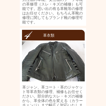
の革修理（スレ・キズの補修）も可
能です。思い出の有る革靴等の修理
はお任せください。もちろん革靴の
修理に関してもブランド靴の修理可
能です。
革衣類
革ジャン、革コート・革のジャケッ
ト等革衣類の修理、補修もお任せく
ださい。部分的なスレ・キズの補修
から、革全体の色を変える（カラー
チェンジ）まで幅広く対応いたしま