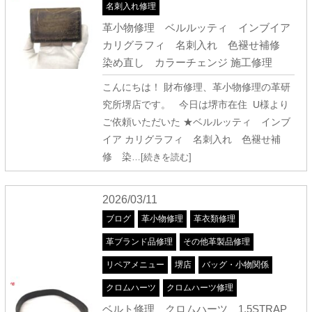
名刺入れ修理
革小物修理 ベルルッティ インブイア
カリグラフィ 名刺入れ 色褪せ補修
染め直し カラーチェンジ 施工修理
こんにちは！ 財布修理、革小物修理の革研
究所堺店です。 今日は堺市在住 U様より
ご依頼いただいた ★ベルルッティ インブ
イア カリグラフィ 名刺入れ 色褪せ補
修 染
…[続きを読む]
2026/03/11
ブログ
革小物修理
革衣類修理
革ブランド品修理
その他革製品修理
リペアメニュー
堺店
バッグ・小物関係
クロムハーツ
クロムハーツ修理
ベルト修理 クロムハーツ 1.5STRAP