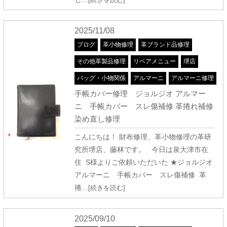
2025/11/08
ブログ
革小物修理
革ブランド品修理
その他革製品修理
リペアメニュー
堺店
バッグ・小物関係
アルマーニ
アルマーニ修理
手帳カバー修理 ジョルジオ アルマー
ニ 手帳カバー スレ傷補修 革捲れ補修
染め直し修理
こんにちは！ 財布修理、革小物修理の革研
究所堺店、藤林です。 今日は泉大津市在
住 S様よりご依頼いただいた ★ジョルジオ
アルマーニ 手帳カバー スレ傷補修 革
捲
…[続きを読む]
2025/09/10