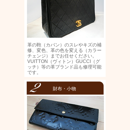
革の鞄（カバン）のスレやキズの補
修、変色、革の色を変える（カラー
チェンジ）までお任せください。
VUITTON（ヴィトン）GUCCI（グ
ッチ）等の革ブランド品も修理可能
です。
財布・小物