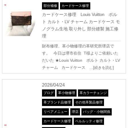
部分補修
カードケース修理
カードケース修理 Louis Vuitton ポル
ト カルト・LV チャーム カードケース モ
ノグラム生地 取り外し 部分縫製 施工修
理
財布修理、革小物修理の革研究所堺店で
す。 今日は堺市在住 T様よりご依頼いた
だいた ★Louis Vuitton ポルト カルト・LV
チャーム カードケース
…[続きを読む]
2026/04/24
ブログ
革小物修理
革カラーチェンジ
革ブランド品修理
その他革製品修理
リペアメニュー
堺店
バッグ・小物関係
カードケース修理
ベルルッティ修理