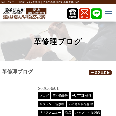
堺市 ソファー・財布・バッグ修理｜堺市の革修理なら革研究所 堺店
革修理ブログ
革修理ブログ
2026/06/01
ブログ
革小物修理
VUITTON修理
革ブランド品修理
その他革製品修理
リペアメニュー
堺店
バッグ・小物関係