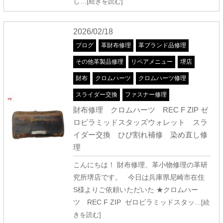
し
…[続きを読む]
2026/02/18
ブログ
革財布修理
革ブランド品修理
その他革製品修理
リペアメニュー
堺店
財布
クロムハーツ
クロムハーツ修理
スライダー交換
ファスナー修理
財布修理 クロムハーツ REC F ZIP ゼ
ロピラミッドスタッズウォレット スラ
イダー交換 ひび割れ補修 染め直し修
理
こんにちは！ 財布修理、革小物修理の革研
究所堺店です。 今日は兵庫県尼崎市在住
S様よりご依頼いただいた ★クロムハー
ツ REC F ZIP ゼロピラミッドスタッ
…[続
きを読む]