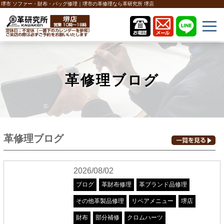
堺市 ソファー・財布・バッグ修理｜堺市の革修理なら革研究所 堺店
革修理ブログ
革修理ブログ
2026/08/02
ブログ
革財布修理
革ブランド品修理
その他革製品修理
リペアメニュー
堺店
財布
部分補修
クロムハーツ