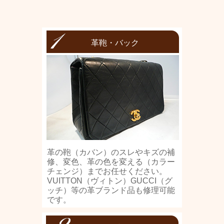
革鞄・バック
革の鞄（カバン）のスレやキズの補
修、変色、革の色を変える（カラー
チェンジ）までお任せください。
VUITTON（ヴィトン）GUCCI（グ
ッチ）等の革ブランド品も修理可能
です。