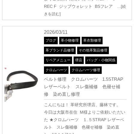
REC F ジップウォレット BSフレア
…[続
きを読む]
2026/03/11
ブログ
革小物修理
革衣類修理
革ブランド品修理
その他革製品修理
リペアメニュー
堺店
バッグ・小物関係
クロムハーツ
クロムハーツ修理
ベルト修理 クロムハーツ 1.5STRAP
レザーベルト スレ傷補修 色褪せ補
修 染め直し修理
こんにちは！ 革研究所堺店、藤林です。
今日は大阪市在住 M様よりご依頼いただい
た ★クロムハーツ １.５STRAP レザーベ
ルト スレ傷補修 色褪せ補修 染め直