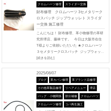
クロムハーツ修理
スライダー交換
財布修理 クロムハーツ 3セメタリーク
ロスパッチ ジップウォッレト スライダ
ー交換 施工修理
こんにちは！ 財布修理、革小物修理の革研
究所堺店、藤林です。 今日は大阪市在住
T様よりご依頼いただいた ★クロムハーツ
３セメタリークロスパッチ ジップウォッ
…
[続きを読む]
2025/08/07
ブログ
革カバン修理
革ブランド品修理
その他革製品修理
リペアメニュー
堺店
バッグ・小物関係
部分補修
クロムハーツ
クロムハーツ修理
コバ再生施工