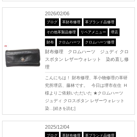
2026/02/06
ブログ
革財布修理
革ブランド品修理
その他革製品修理
リペアメニュー
堺店
財布
クロムハーツ
クロムハーツ修理
財布修理 クロムハーツ ジュディ クロ
スボタン レザーウォレット 染め直し修
理
こんにちは！ 財布修理、革小物修理の革研
究所堺店、藤林です。 今日は堺市在住 H
様よりご依頼いただいた ★クロムハーツ
ジュディ クロスボタン レザーウォレット
染
…[続きを読む]
2025/12/04
ブログ
革財布修理
革ブランド品修理