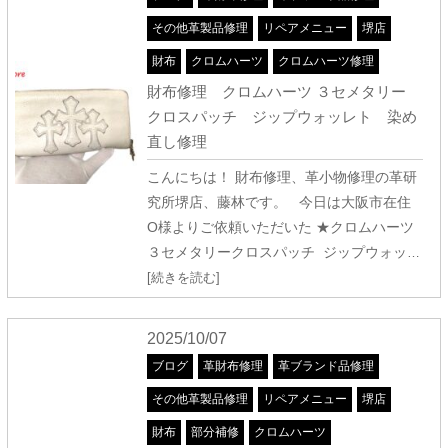
その他革製品修理
リペアメニュー
堺店
財布
クロムハーツ
クロムハーツ修理
財布修理 クロムハーツ ３セメタリー
クロスパッチ ジップウォッレト 染め
直し修理
こんにちは！ 財布修理、革小物修理の革研
究所堺店、藤林です。 今日は大阪市在住
O様よりご依頼いただいた ★クロムハーツ
３セメタリークロスパッチ ジップウォッ
…
[続きを読む]
2025/10/07
ブログ
革財布修理
革ブランド品修理
その他革製品修理
リペアメニュー
堺店
財布
部分補修
クロムハーツ