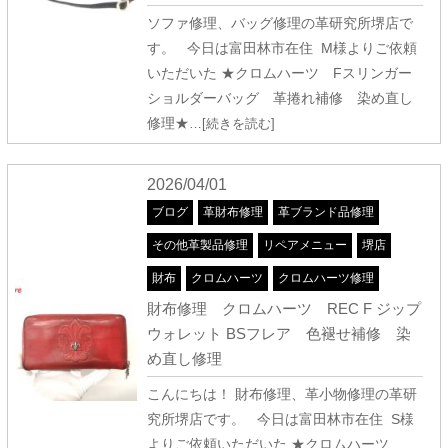
ソファ修理、バッグ修理の革研究所堺店で
す。 今日は富田林市在住 M様よりご依頼
いただいた ★クロムハーツ Fスリンガー
ショルダーバッグ 革捲れ補修 染め直し
修理★
…[続きを読む]
2026/04/01
ブログ
革財布修理
革ブランド品修理
その他革製品修理
リペアメニュー
堺店
財布
クロムハーツ
クロムハーツ修理
財布修理 クロムハーツ REC F ジップ
ウォレット BSフレア 色褪せ補修 染
め直し修理
こんにちは！ 財布修理、革小物修理の革研
究所堺店です。 今日は富田林市在住 S様
よりご依頼いただいた ★クロムハーツ