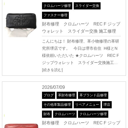
クロムハーツ修理
スライダー交換
ファスナー修理
財布修理 クロムハーツ REC F ジップ
ウォレット スライダー交換 施工修理
こんにちは！ 財布修理、革小物修理の革研
究所堺店です。 今日は堺市在住 H様とN
様依頼いただいた ★クロムハーツ REC F
ジップウォレット スライダー交換施工
…
[続きを読む]
2026/07/09
ブログ
革財布修理
革ブランド品修理
その他革製品修理
リペアメニュー
堺店
財布
クロムハーツ
クロムハーツ修理
財布修理 クロムハーツ REC F ジップ