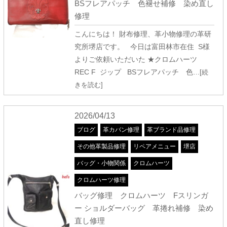
BSフレアパッチ 色褪せ補修 染め直し
修理
こんにちは！ 財布修理、革小物修理の革研
究所堺店です。 今日は富田林市在住 S様
よりご依頼いただいた ★クロムハーツ
REC F ジップ BSフレアパッチ 色
…[続
きを読む]
2026/04/13
ブログ
革カバン修理
革ブランド品修理
その他革製品修理
リペアメニュー
堺店
バッグ・小物関係
クロムハーツ
クロムハーツ修理
バッグ修理 クロムハーツ Fスリンガ
ー ショルダーバッグ 革捲れ補修 染め
直し修理